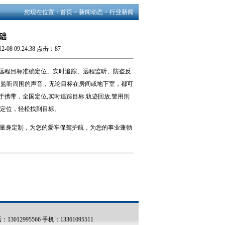
您现在位置：首页 >
新闻动态
>
行业新闻
础
 09:24:38 点击：
87
对远程目标准确定位、实时追踪、远程监听、防盗反
和监听周围的声音，无论目标在房间或地下室，都可
于携带，全国定位,实时追踪目标,轨迹回放,警用刑
现定位，轻松找到目标。
量身定制，为您的爱车保驾护航，为您的事业蓬勃
95566 手机：13361095511