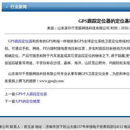
行业新闻
GPS跟踪定位器的定位基
来源：山东泉印千里眼网络科技有限公司 时间：2016-12-08
GPS跟踪定位器
和所有的GPS终端一样都依靠GPS全球定位系统卫星定位终端
劫。可通过手机、网络、PDA随时随地查询目标位置，并实时跟踪目标移动方向
精确定位。产品可随意粘附于汽车底盘或其它需追踪定位的物体之下, 易于隐藏,便
侦追踪破案等用途。不管目标在沙漠、森林、海洋、山区荒山野外、均能轻松实
山东泉印千里眼网络科技有限公司专业从事车辆GPS卫星定位业务，为您和单位
发展插上腾飞的翅膀！www.gpsqly.com
上一篇:
GPS个人跟踪定位器
下一篇:
GPS的定位精度
联系人：房玉波 地址：济南市历下区山大路157号华强电子世界四层Q4112 电话：130129