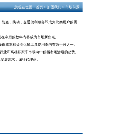
您现在位置：首页 >
加盟我们
>
市场前景
。防盗，防劫，交通便利服务即成为此类用户的需
产品在今后的数年内将成为市场新焦点。
降低成本和提高运输工具使用率的有效手段之一。
从行业和高档私家车市场向中低档市场渗透的趋势。
应发展需求，诚征代理商。